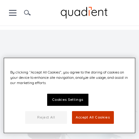
By clicking “Accept All Cookies”, you agree to the storing of cookies on
your device to enhance site navigation, analyze site usage, and assist in
Test Product
our marketing efforts.
Cookies Settings
Test Product animation banner
Reject All
Accept All Cookies
Learn more