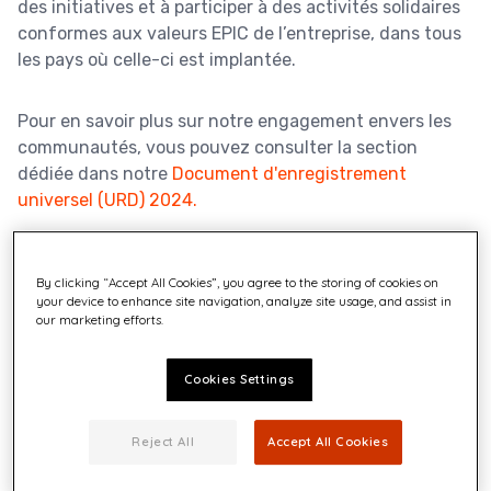
des initiatives et à participer à des activités solidaires
conformes aux valeurs EPIC de l’entreprise, dans tous
les pays où celle-ci est implantée.
Pour en savoir plus sur notre engagement envers les
communautés, vous pouvez consulter la section
dédiée dans notre
Document d'enregistrement
universel (URD) 2024
.
En savoir plus
By clicking “Accept All Cookies”, you agree to the storing of cookies on
your device to enhance site navigation, analyze site usage, and assist in
our marketing efforts.
Cookies Settings
Reject All
Accept All Cookies